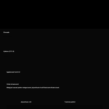
Ülevaade
Esitleme suurimat Blackjacki kampaaniat veebis!
Igakuised 750 000 dollari suurused auhinnad kolmel erilisel turniiril.
Ajakava (UTC-8)
Igapäevaselt alates
2024/04/08 09:01 -
2024/09/29
08:59
Igapäevased turniirid
Võidu kriteeriumid
Mängijad saavad punkte mängusiseste järjestikuste kvalifikatsioonivõitude alusel.
Järjestikune võit
Teenitud punktid
10
1st Win