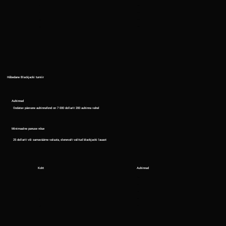
$1,000
2-3
$500
4-7
$200
8-25
$100
26-49
Hõbedane Blackjacki turniir
Auhinnad
Oodatav päevane auhinnafond on 7 000 dollarit 200 auhinna vahel
Minimaalne panuse nõue
25 dollarit või samaväärne valuuta, olenevalt valitud blackjacki lauast
Koht
Auhinnad
$1,000
1
$500
2
$100
3-4
$50
5-20
$25
21-200