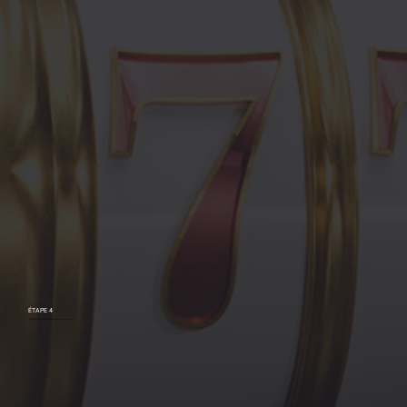
ÉTAPE 4
Cliquez sur l'icône Bonus du Casino
dans le jeu pour voir les informations sur votre bonus de casino