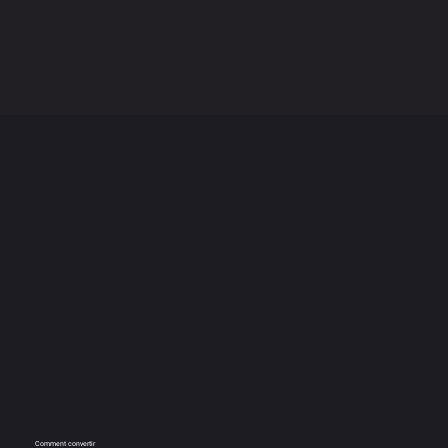
Comment convertir