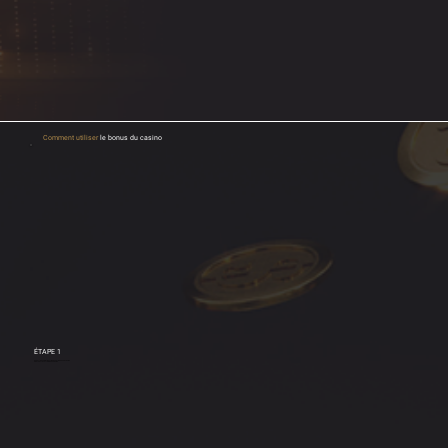
Comment utiliser
le bonus du casino
ÉTAPE 1
Sous Ma promotion, cliquez sur Bonus de casino
pour ouvrir votre Bonus Casino