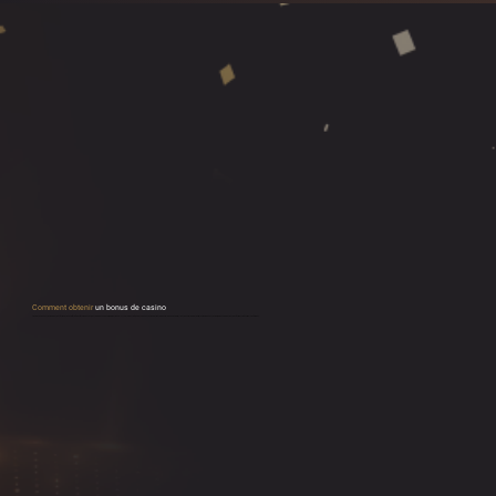
Comment obtenir
un bonus de casino
Les packs bonus casino peuvent être obtenus grâce à des récompenses, des cadeaux ou des prix promotionnels. Une fois activé, un pack bonus casino devient disponible pour les paris. Il est possible d'obtenir plusieurs bonus casino, mais ils ne peuvent pas être activés simultanément.