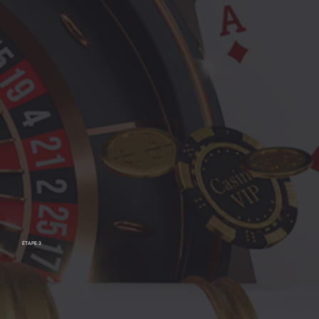
ÉTAPE 3
Jouez à des jeux de casino