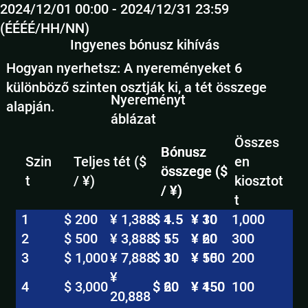
2024/12/01 00:00 - 2024/12/31 23:59
(ÉÉÉÉ/HH/NN)
Ingyenes bónusz
kihívás
Hogyan nyerhetsz: A nyereményeket 6
különböző szinten osztják ki, a tét összege
Nyereményt
alapján.
áblázat
Összes
Bónusz
Bónusz
Szin
Teljes tét ($
en
összege ($
összege ($
t
/ ¥)
kiosztot
/ ¥)
/ ¥)
t
1
$ 200
¥ 1,388
$ 1.5
$ 4.5
¥ 10
¥ 30
1,000
2
$ 500
¥ 3,888
$ 5
$ 15
¥ 20
¥ 60
300
3
$ 1,000
¥ 7,888
$ 10
$ 30
¥ 50
¥ 150
200
¥
4
$ 3,000
$ 20
$ 60
¥ 150
¥ 450
100
20,888