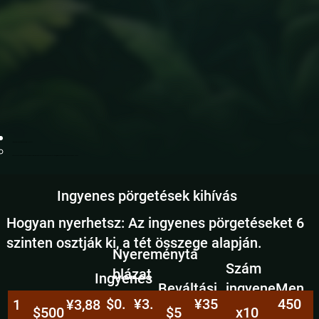
Miben különbözik a Cash Wallettól?
A bónusztárcában lévő összeg automatikusan átkerül a készpénzes tárcába, amint a szükséges tétösszeg teljesül.
Ingyenes pörgetések kihívás
Hogyan nyerhetsz: Az ingyenes pörgetéseket 6
szinten osztják ki, a tét összege alapján.
Nyereménytá
Szám
blázat
Ingyenes
Beváltási
ingyene
Men
Szi
Teljes tét
pörgetés
¥3.
¥35
450
$0.
1
¥3,88
limit
s
nyisé
$500
$5
x10
nt
($ / ¥)
értéke