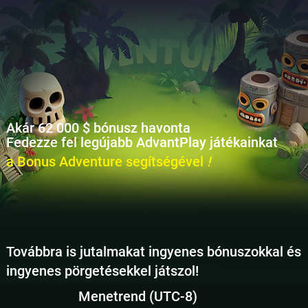
Akár 62 000 $ bónusz havonta
Fedezze fel legújabb AdvantPlay játékainkat
a Bonus Adventure segítségével
!
Továbbra is jutalmakat ingyenes bónuszokkal és
ingyenes pörgetésekkel játszol!
Menetrend (UTC-8)