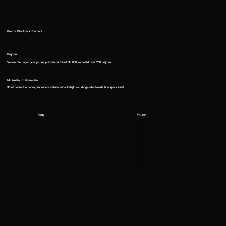
Bronze Blackjack Toernooi
Prijzen
Verwachte dagelijkse prijzenpot van in totaal $3.000 verdeeld over 250 prijzen.
Minimale inzetvereiste
$5 of hetzelfde bedrag in andere valuta, afhankelijk van de geselecteerde blackjack tafel
Rang
Prijzen
$200
1
$100
2
$50
3-10
$20
11-55
$10
56-140
$5
141-250