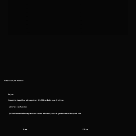
20
2nd Win
50
3rd Win
100
4th
Win
200
5th
Win
500
6th
Win
1,000
7th
Win
2,000
8th
Win
5,000
9th
Win
10,000
10th win and more
Gold Blackjack Toernooi
Prijzen
Verwachte dagelijkse prijzenpot van $15.000 verdeeld over 49 prijzen
Minimale inzetvereiste
$100 of hetzelfde bedrag in andere valuta, afhankelijk van de geselecteerde blackjack tafel
Rang
Prijzen
$5,000
1