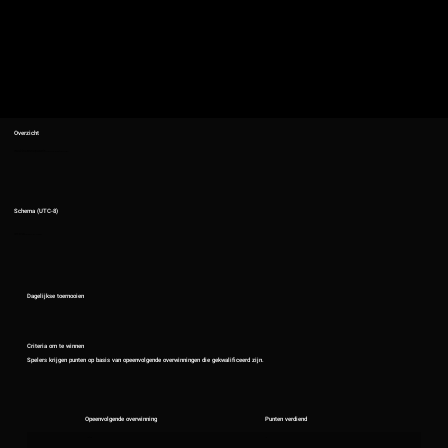
Overzicht
De grootste online Blackjack promotie!
Maandelijkse prijzen van $750.000 voor 3 verschillende toernooien.
Schema (UTC-8)
Dagelijks van
2024/04/08 09:01 - 2024/09/29 08:59
Dagelijkse toernooien
Criteria om te winnen
Spelers krijgen punten op basis van opeenvolgende overwinningen die gekwalificeerd zijn.
Opeenvolgende overwinning
Punten verdiend
10
1st Win