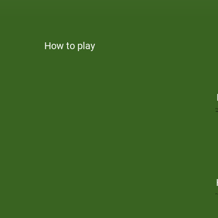
How to play
Pl
st
Pr