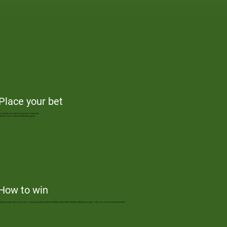
Place your bet
ay at least one real money spin of any bet
ake amount on any participating game.
How to win
izes are awarded randomly on any spin played with a Qualifying Bet. Each Qualifying Bet can trigger only one random prize at a time.