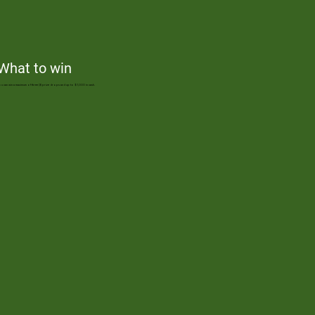
What to win
u can win a maximum of three (3) prize drops and up to $1,000 in cash.