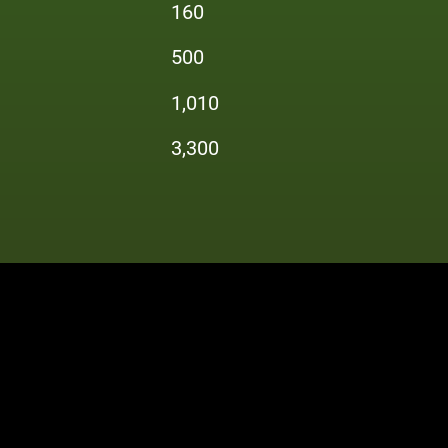
160
500
1,010
3,300