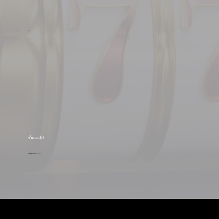
ขั้นตอนที่ 4
คลิกที่ไอคอนโบนัสคาสิโน
ในเกมเพื่อดูข้อมูลโบนัสคาสิโนของคุณ