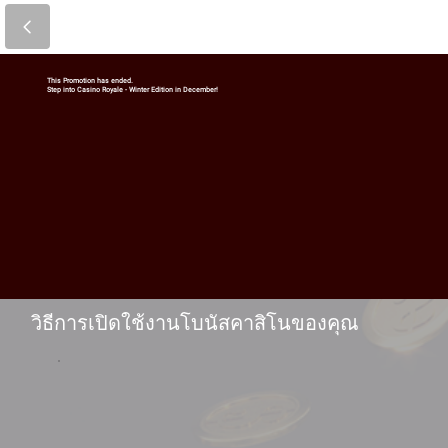
This Promotion has ended.
Step into Casino Royale - Winter Edition in December!
วิธีการเปิดใช้งานโบนัสคาสิโนของคุณ