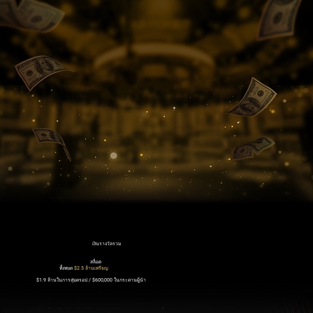
เงินรางวัลรวม
สล็อต
ทั้งหมด
$2.5 ล้านเหรียญ
$1.9 ล้านในการสุ่มดรอป / $600,000 ในกระดานผู้นำ