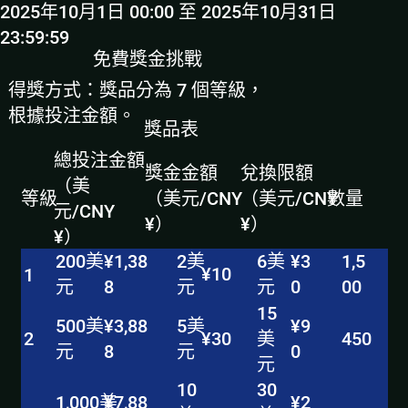
2025年10月1日 00:00 至 2025年10月31日
23:59:59
免費獎金
挑戰
得獎方式：獎品分為 7 個等級，
根據投注金額。
獎品表
總投注金額
獎金金額
兌換限額
（美
等級
（美元/CNY
（美元/CNY
數量
元/CNY
¥）
¥）
¥）
1,5
200美
¥1,38
2美
6美
¥3
¥10
1
00
元
8
元
元
0
15
500美
¥3,88
5美
¥9
450
¥30
美
2
元
8
元
0
元
10
30
1,000美
¥7,88
¥2