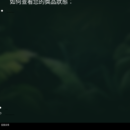
如何查看您的獎品狀態：
收到獎品後，您可以在遊戲中查看您的獎金錢包並開始玩！
它與現金錢包有何不同？
一旦達到所需的投注金額，獎金錢包中的金額就會自動轉入您的現金錢包。
促銷詳情
促銷期間，滿足每個等級最低投注要求的玩家將自動獲得相應的免費獎金。
玩家必須在活動期間參與指定清單中符合條件的老虎機遊戲。
活動期間，最早參與活動的玩家進入符合條件的老虎機遊戲後將自動獲得免費獎金。