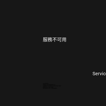
服務不可用
Servic
這可能是由於：
長時間不活動或網路連線不良。
法律限制不允許您所在地區的玩家進行遊戲。
請聯絡支援人員尋求協助。
對於造成您的不便，我們深表歉意。