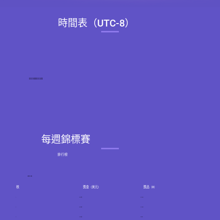
時間表（UTC-8）
2024/04/01 00:00 - 2024/04/07 23:59
2024/04/08 00:00 - 2024/04/15 23:59
2024/04/16 00:00 - 2024/04/23 23:59
2024/04/24 00:00 - 2024/04/30 23:59
每週錦標賽
排行榜
投注範圍：$5 - 最高
秩
獎金（美元）
獎品（¥）
1
4,000 美元
¥27,888
2
2,500美元
¥17,888
3
1,400美元
¥9,888