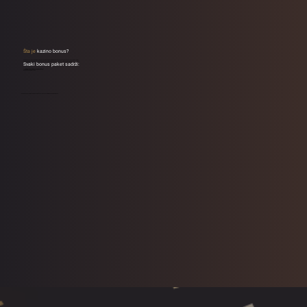
Šta je
kazino bonus?
Kasino bonus je ponuda igre na sreću koja se može pretvoriti u pravi novac nakon što ispunite uslov klađenja (WR).
Ulozi se dijele između vašeg novčanog stanja i kazino bonusa na osnovu utvrđenog omjera (npr. Bonus : Novac).
Svaki bonus paket sadrži:
Njegov vlastiti zahtjev za klađenje
Maksimalno ograničenje konverzije
Odnos bonusa i gotovine
Napredak za svaki aktivni bonus možete lako pratiti u meniju Casino Bonus.