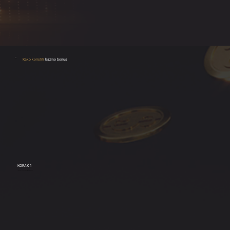
Kako koristiti
kazino bonus
KORAK 1
Idite na 'Moja promocija' → 'Kazino bonus'