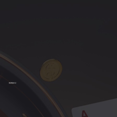
KORAK 2
Uključi/isključi kazino bonus